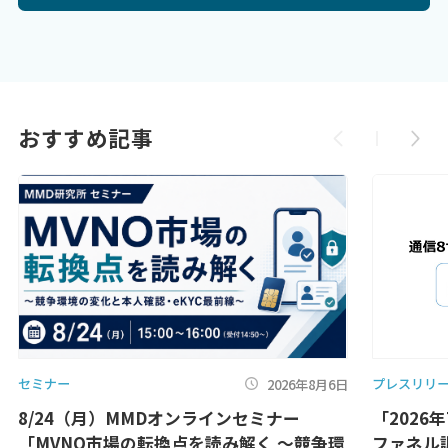
おすすめ記事
セミナー
プレスリリ
2026年8月6日
8/24（月）MMDオンラインセミナー
「2026
「MVNO市場の転換点を読み解く ～競争環
ファネル