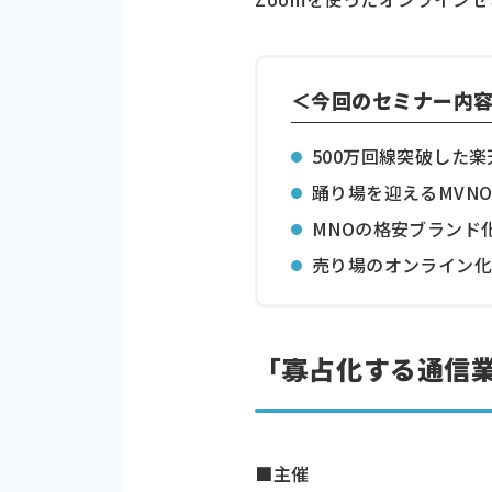
＜今回のセミナー内
500万回線突破した
踊り場を迎えるMVN
MNOの格安ブランド
売り場のオンライン
「寡占化する通信
■主催