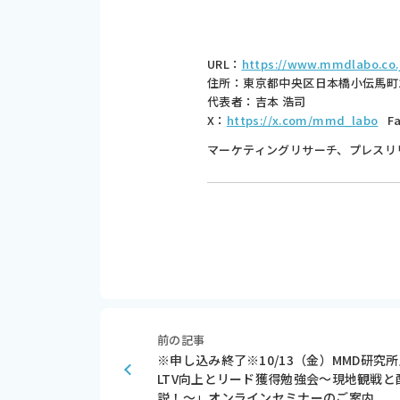
URL：
https://www.mmdlabo.co.
住所：東京都中央区日本橋小伝馬町16-19
代表者：吉本 浩司
X：
https://x.com/mmd_labo
F
マーケティングリサーチ、プレスリ
前の記事
※申し込み終了※10/13（金）MMD研
LTV向上とリード獲得勉強会～現地観戦
説！～」オンラインセミナーのご案内