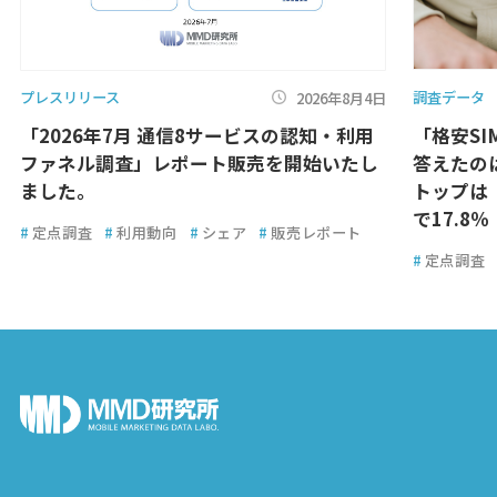
プレスリリース
調査データ
2026年8月4日
「2026年7月 通信8サービスの認知・利用
「格安SI
ファネル調査」レポート販売を開始いたし
答えたのは
ました。
トップは
で17.8％
#
定点調査
#
利用動向
#
シェア
#
販売レポート
#
定点調査