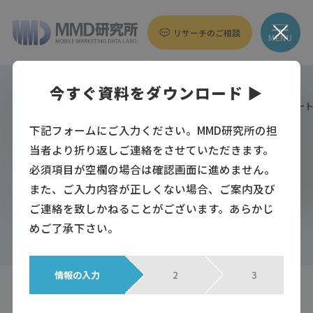
リサーチのご相談
MENU
トップページ
プレスリリース
今すぐ資料をダウンロード ▶
「2022年6月 0円廃止後の楽天モバイルユーザー動向調査」抜粋レポー
下記フォームにご入力ください。MMD研究所の担
当者より折り返しご連絡をさせていただきます。
プレスリリース
2022年7月8日
必須項目が空欄の場合は確認画面に進めません。
「2022年6月 0円廃止後の楽天モバ
また、ご入力内容が正しくない場合、ご案内及び
イルユーザー動向調査」抜粋レポー
ご連絡を致しかねることがございます。あらかじ
ト
めご了承下さい。
#
通信キャリア
#
利用動向
情報の入力
2
3
記事提供会社
MMDLabo株式会社