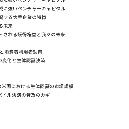
ch領域に強いベンチャーキャピタル
に投資する大手企業の特徴
する未来
ラプトされる既得権益と我々の未来
況と消費者利用者動向
活の変化と生体認証決済
年までの米国における生体認証の市場規模
モバイル決済の普及のカギ