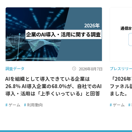
調査データ
プレスリリ
2026年8月7日
AIを組織として導入できている企業は
「2026
26.8％ AI導入企業の68.0％が、自社でのAI
ファネル
導入・活用は「上手くいっている」と回答
ました。
#
ゲーム
#
利用動向
#
ゲーム
#