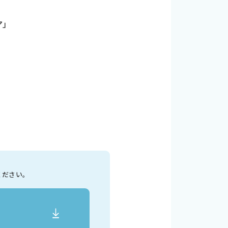
ア」
」
ください。