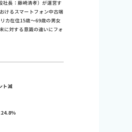
役社長：藤崎清孝）が運営す
カにおけるスマートフォン中古端
リカ在住15歳～69歳の男女
端末に対する意識の違いにフォ
ント減
4.8％