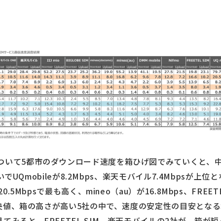
ついて5都市のダウンロード速度を箱ひげ図でみていくと、中
、次いでUQmobileが8.2Mbps、楽天モバイル7.4Mbpsが
.5Mbpsで最も高く、mineo（au）が16.8Mbps、FREETEL 
。中央値、箱の高さが高い5社の中で、速度の安定性の目安とな
てみると、FREETEL SIM、楽天モバイルの2社が、箱が