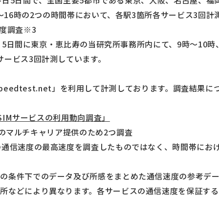
日の平日5日間で、全国主要5都市である東京、大阪、名古屋、
時～16時の2つの時間帯において、各駅3箇所各サービス3回計
度調査※3
平日5日間に東京・恵比寿の当研究所事務所内にて、9時～10時、
サービス3回計測しています。
Speedtest.net」を利用して計測しております。調査結
安SIMサービスの利用動向調査」
、auのマルチキャリア提供のため2つ調査
の通信速度の最高速度を調査したものではなく、時間帯にお
時の条件下でのデータ及び所感をまとめた通信速度の参考デ
所などにより異なります。各サービスの通信速度を保証す