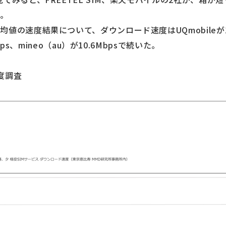
る。
値の速度結果について、ダウンロード速度はUQmobileが1
bps、mineo（au）が10.6Mbpsで続いた。
度調査