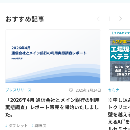
おすすめ記事
プレスリリース
セミナー
2026年7月14日
「2026年4月 通信会社とメイン銀行の利用
※申し込
実態調査」レポート販売を開始いたしまし
トクリエ
た。
壁を越え
えるAI
#
タブレット
#
興味度
ルセミナ