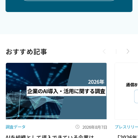
おすすめ記事
調査データ
プレスリリ
2026年8月7日
AIを組織として導入できている企業は
「2026