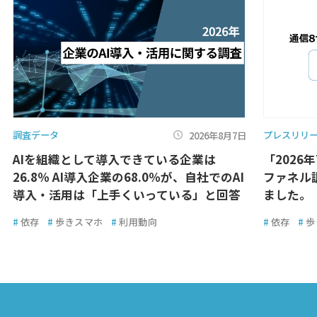
調査データ
プレスリリ
2026年8月7日
AIを組織として導入できている企業は
「2026
26.8％ AI導入企業の68.0％が、自社でのAI
ファネル
導入・活用は「上手くいっている」と回答
ました。
#
依存
#
歩きスマホ
#
利用動向
#
依存
#
歩