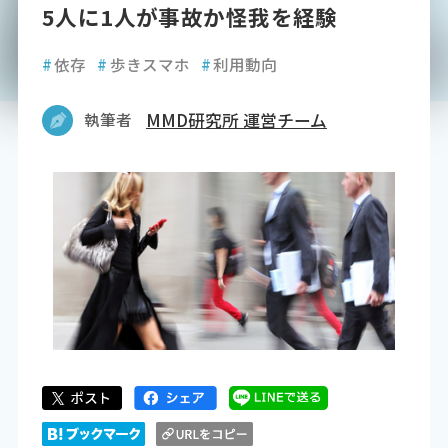
5人に1人が事故か怪我を経験
#
依存
#
歩きスマホ
#
利用動向
執筆者
MMD研究所 運営チーム