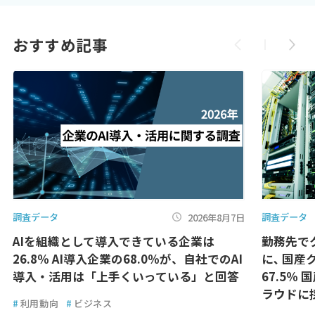
おすすめ記事
調査データ
調査データ
2026年8月7日
AIを組織として導入できている企業は
勤務先で
26.8％ AI導入企業の68.0％が、自社でのAI
に､ 国
導入・活用は「上手くいっている」と回答
67.5％
ラウドに
#
利用動向
#
ビジネス