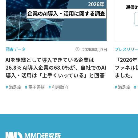
調査データ
プレスリリ
2026年8月7日
AIを組織として導入できている企業は
「2026
26.8％ AI導入企業の68.0％が、自社でのAI
ファネル
導入・活用は「上手くいっている」と回答
ました。
#
満足度
#
電子書籍
#
利用動向
#
満足度
#