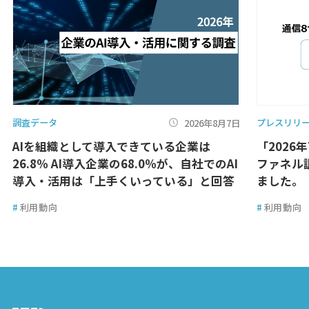
調査データ
プレスリリ
2026年8月7日
AIを組織として導入できている企業は
「2026
26.8％ AI導入企業の68.0％が、自社でのAI
ファネル
導入・活用は「上手くいっている」と回答
ました。
#
利用動向
#
利用動向