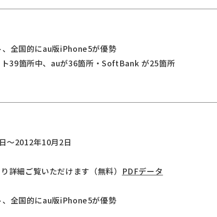
ト、全国的にau版iPhone5が優勢
39箇所中、auが36箇所・SoftBank が25箇所
7日～2012年10月2日
より詳細ご覧いただけます（無料）
PDFデータ
ト、全国的にau版iPhone5が優勢