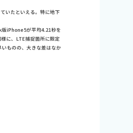
定していたといえる。特に地下
k版iPhone5が平均4.21秒を
同様に、LTE捕捉箇所に限定
ne5が早いものの、大きな差はなか