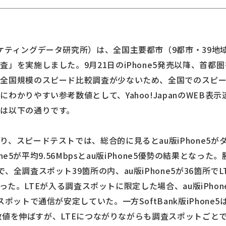
ティングデータ研究所）は、全国主要都市（9都市・39地域）
」を実施しました。9月21日のiPhone5発売以降、首都圏を
、全国規模のスピード比較調査が少ないため、全国でのスピ
わかりやすい参考数値として、Yahoo!JapanのWEB表
は以下の通りです。
、スピードテストでは、総合的に見るとau版iPhone5がダウ
hone5が平均9.56Mbpsとau版iPhone5優勢の結果とな
全調査スポット39箇所の内、au版iPhone5が36箇所でL
となった。LTEが入る調査スポットに限定した場合、au版iPhon
ポットで通信が安定していた。一方SoftBank版iPhone
り、数値を伸ばすが、LTEにつながりながらも調査スポットご