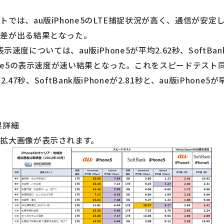
では、au版iPhone5のLTE捕捉状況が高く、通信が安
度差が出る結果となった。
B表示速度については、au版iPhone5が平均2.62秒、SoftBan
one5の表示速度が速い結果となった。これをスピードテスト
2.47秒、SoftBank版iPhoneが2.81秒と、au版iPho
果詳細
拡大画像が表示されます。