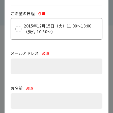
2015年スマホユーザー動向調査の
発表会 年末特別セミナー
ご希望の日程
必須
#
iPhone
#
Android
#
アプリ
2015年12月15日（火）11:00～13:00
（受付 10:30～）
記事提供会社
MMDLabo株式会社
メールアドレス
必須
お名前
必須
セミナーお申し込みフォーム