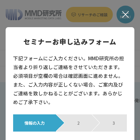
リサーチのご相談
MENU
セミナーお申し込みフォーム
下記フォームにご入力ください。MMD研究所の担
調査データ
コラム
インタビュー
当者より折り返しご連絡をさせていただきます。
セミナー
プレスリリース
すべて
必須項目が空欄の場合は確認画面に進めません。
また、ご入力内容が正しくない場合、ご案内及び
トップページ
セミナー
ご連絡を致しかねることがございます。あらかじ
【MMD研究所セミナー】12/15(火) 2015年スマホユーザー動向調査の
めご了承下さい。
セミナー
2015年12月1日
情報の入力
2
3
【MMD研究所セミナー】12/15(火)