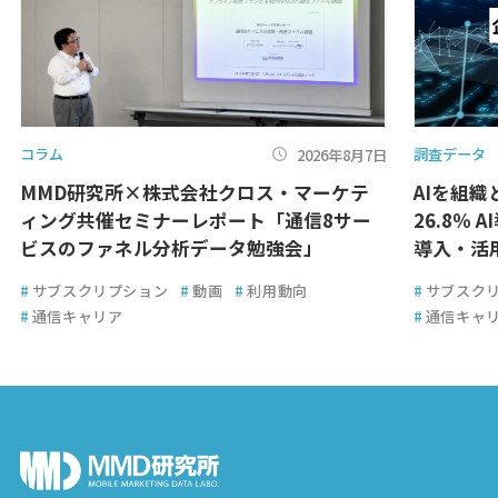
コラム
調査データ
2026年8月7日
MMD研究所×株式会社クロス・マーケテ
AIを組
ィング共催セミナーレポート「通信8サー
26.8％ 
ビスのファネル分析データ勉強会」
導入・活
#
サブスクリプション
#
動画
#
利用動向
#
サブスク
#
通信キャリア
#
通信キャ