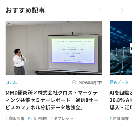
おすすめ記事
コラム
調査データ
2026年8月7日
MMD研究所×株式会社クロス・マーケテ
AIを組
ィング共催セミナーレポート「通信8サー
26.8％ 
ビスのファネル分析データ勉強会」
導入・活
#
意識調査
#
利用動向
#
タブレット
#
意識調査