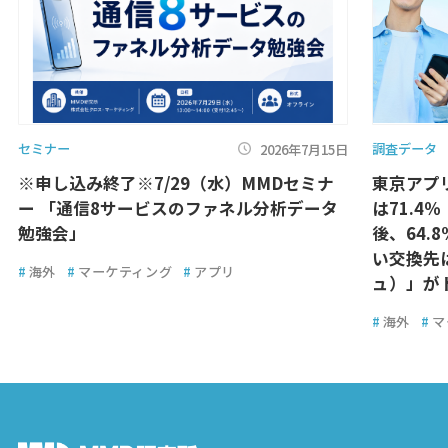
セミナー
調査データ
2026年7月15日
※申し込み終了※7/29（水）MMDセミナ
東京アプ
ー 「通信8サービスのファネル分析データ
は71.4
勉強会」
後、64.
い交換先
#
海外
#
マーケティング
#
アプリ
ュ）」が
#
海外
#
マ