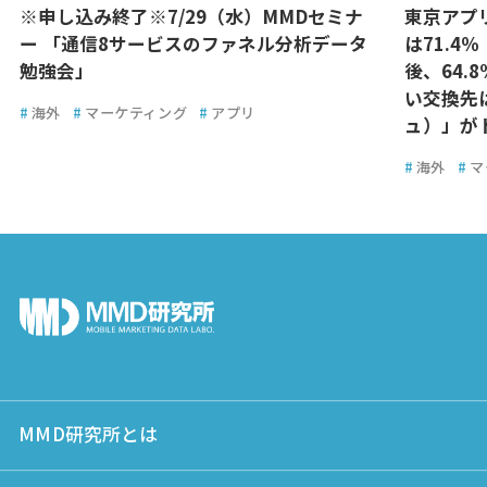
※申し込み終了※7/29（水）MMDセミナ
東京アプ
ー 「通信8サービスのファネル分析データ
は71.4
勉強会」
後、64.
い交換先
#
海外
#
マーケティング
#
アプリ
ュ）」が
#
海外
#
マ
MMD研究所とは