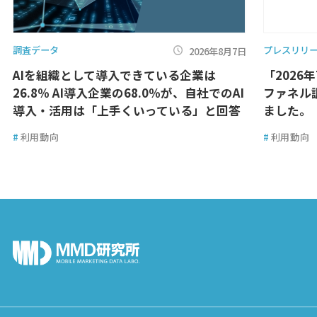
調査データ
プレスリリ
2026年8月7日
AIを組織として導入できている企業は
「2026
26.8％ AI導入企業の68.0％が、自社でのAI
ファネル
導入・活用は「上手くいっている」と回答
ました。
#
利用動向
#
利用動向