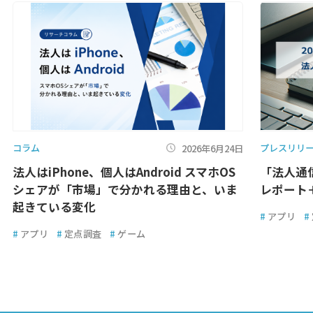
コラム
プレスリリ
2026年6月24日
法人はiPhone、個人はAndroid スマホOS
「法人通
シェアが「市場」で分かれる理由と、いま
レポート
起きている変化
#
アプリ
#
#
アプリ
#
定点調査
#
ゲーム