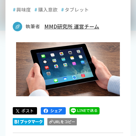
#
興味度
#
購入意欲
#
タブレット
執筆者
MMD研究所 運営チーム