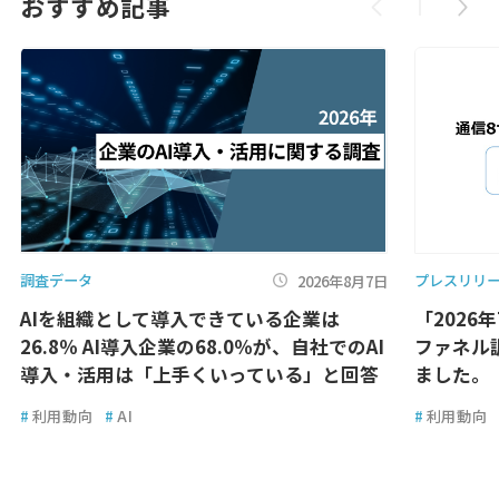
おすすめ記事
調査データ
プレスリリ
2026年8月7日
AIを組織として導入できている企業は
「2026
26.8％ AI導入企業の68.0％が、自社でのAI
ファネル
導入・活用は「上手くいっている」と回答
ました。
#
利用動向
#
AI
#
利用動向