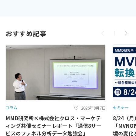
おすすめ記事
コラム
セミナー
2026年8月7日
MMD研究所×株式会社クロス・マーケテ
8/24（
ィング共催セミナーレポート「通信8サー
「MVN
ビスのファネル分析データ勉強会」
境の変化