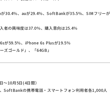
30.4％、auが29.4％、SoftBankが35.5％、SIMフリーが
sの非購入者の興味度は37.0％、購入意向は25.4％
が59.5％、iPhone 6s Plusが19.5％
ーズゴールド」、「64GB」
2日～10月5日(4日間）
au、SoftBankの携帯電話・スマートフォン利用者各1,000人