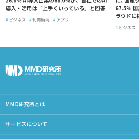
26.8％ AI導入企業の68.0％が、自社でのAI
に､ 国
導入・活用は「上手くいっている」と回答
67.5％
ラウドに
#
ビジネス
#
利用動向
#
アプリ
#
ビジネス
MMD研究所とは
サービスについて