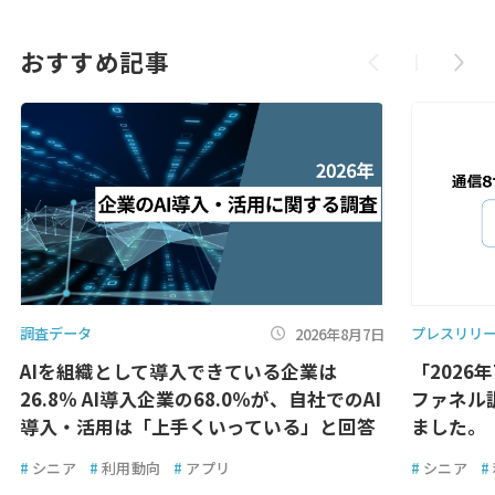
おすすめ記事
調査データ
プレスリリ
2026年8月7日
AIを組織として導入できている企業は
「2026
26.8％ AI導入企業の68.0％が、自社でのAI
ファネル
導入・活用は「上手くいっている」と回答
ました。
#
シニア
#
利用動向
#
アプリ
#
シニア
#