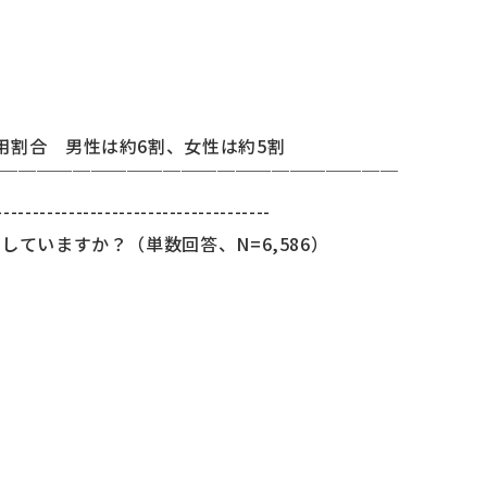
用割合 男性は約6割、女性は約5割
￣￣￣￣￣￣￣￣￣￣￣￣￣￣￣￣￣￣￣￣￣￣￣
--------------------------------------
していますか？（単数回答、N=6,586）