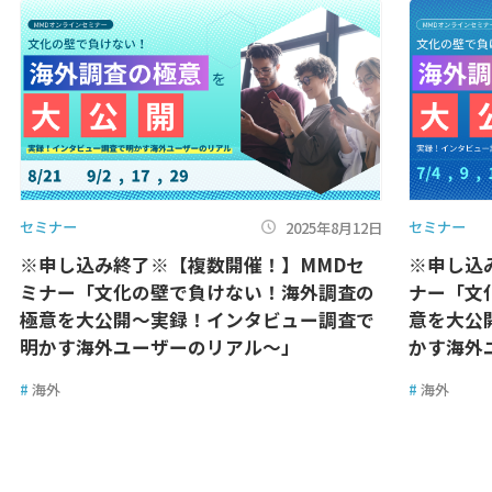
セミナー
セミナー
2025年8月12日
※申し込み終了※【複数開催！】MMDセ
※申し込
ミナー「文化の壁で負けない！海外調査の
ナー「文
極意を大公開～実録！インタビュー調査で
意を大公
明かす海外ユーザーのリアル～」
かす海外
#
海外
#
海外