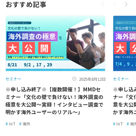
おすすめ記事
セミナー
セミナー
2025年8月12日
※申し込み終了※【複数開催！】MMDセ
※申し込
ミナー「文化の壁で負けない！海外調査の
ナー「文
極意を大公開～実録！インタビュー調査で
意を大公
明かす海外ユーザーのリアル～」
かす海外
#
IoT
#
海外
#
IoT
#
海