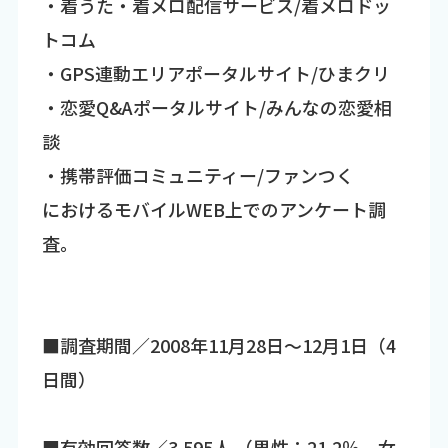
・着うた・着メロ配信サービス/着メロドッ
トコム
・GPS連動エリアポータルサイト/ひまクリ
・恋愛Q&Aポータルサイト/みんなの恋愛相
談
・携帯評価コミュニティー/ファンつく
におけるモバイルWEB上でのアンケート調
査。
■調査期間／2008年11月28日～12月1日（4
日間）
■有効回答数／3,595人 （男性：21.2％、女