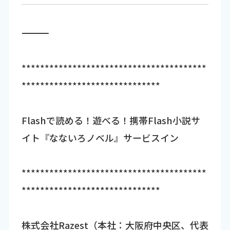
―――――――――――――――――――――――――――――――――――
****************************************
******************************
Flashで読める！遊べる！携帯Flash小説サ
イト『なないろノベル』サービスイン
****************************************
******************************
株式会社Razest（本社：大阪府中央区、代表