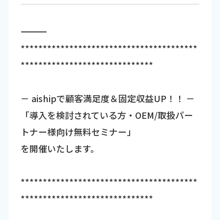
―――――――――――――――――――――――――――――――――――
****************************************
******************************
－ aishipで顧客満足度＆固定収益UP！！ －
「導入を検討されている方・OEM/取扱パー
トナー様向け無料セミナー」
を開催いたします。
****************************************
******************************