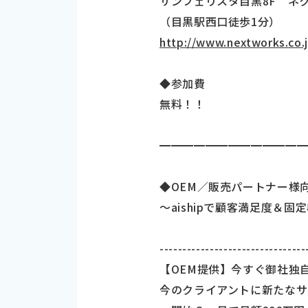
サンフェリスタ目黒8F ネ
（目黒駅西口徒歩1分）
http://www.nextworks.co.
◆参加費
無料！！
━━━━━━━━━━━━━
◆OEM／販売パートナー様
～aishipで顧客満足度＆固
--------------------------------
【OEM提供】今すぐ御社独
今のクライアントに新たなサ