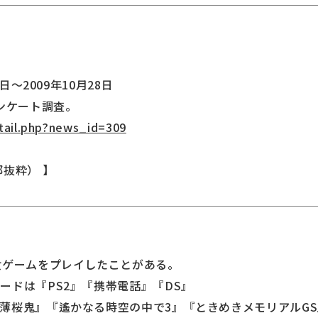
日～2009年10月28日
アンケート調査。
etail.php?news_id=309
抜粋） 】
女ゲームをプレイしたことがある。
ードは『PS2』『携帯電話』『DS』
薄桜鬼』『遙かなる時空の中で3』『ときめきメモリアルGS