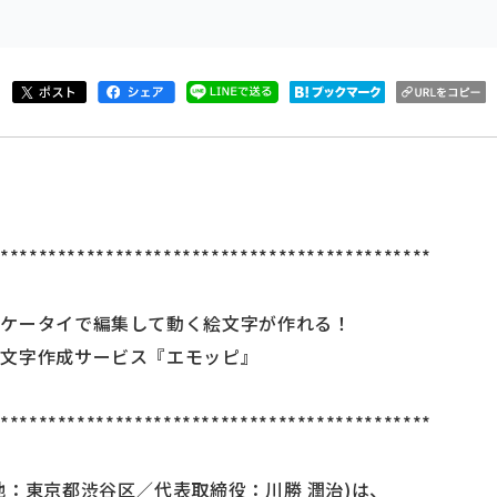
**********************************************
ータイで編集して動く絵文字が作れる！
作成サービス『エモッピ』
**********************************************
地：東京都渋谷区／代表取締役：川勝 潤治)は、