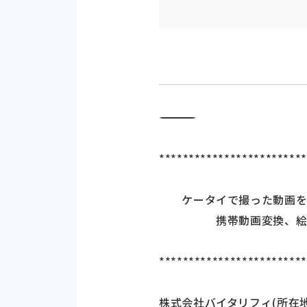
―――――――――――――――――――――――――――――――――――
************************
ケータイで撮った動画をケ
携帯動画変換、絵文字
************************
株式会社バイタリフィ(所在