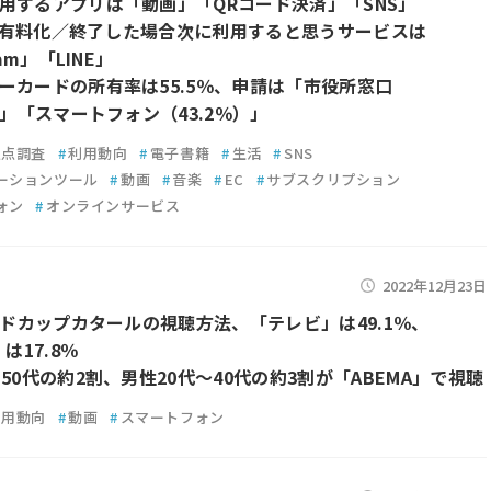
用するアプリは「動画」「QRコード決済」「SNS」
erが有料化／終了した場合次に利用すると思うサービスは
ram」「LINE」
ーカードの所有率は55.5％、申請は「市役所窓口
）」「スマートフォン（43.2％）」
定点調査
#
利用動向
#
電子書籍
#
生活
#
SNS
ーションツール
#
動画
#
音楽
#
EC
#
サブスクリプション
ォン
#
オンラインサービス
2022年12月23日
ールドカップカタールの視聴方法、「テレビ」は49.1％、
」は17.8％
50代の約2割、男性20代～40代の約3割が「ABEMA」で視聴
利用動向
#
動画
#
スマートフォン