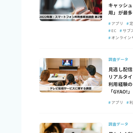
キャッシュ
用」が最多で
#
アプリ
#
#
EC
#
サブ
#
オンライン
調査データ
見逃し配信の
リアルタイ
利用経験の
「GYAO!」
#
アプリ
#
調査データ