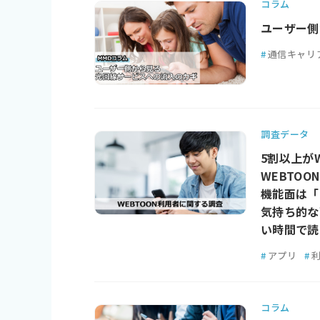
コラム
ユーザー側
#
通信キャリ
調査データ
5割以上が
WEBTO
機能面は「
気持ち的な
い時間で読
#
アプリ
#
コラム