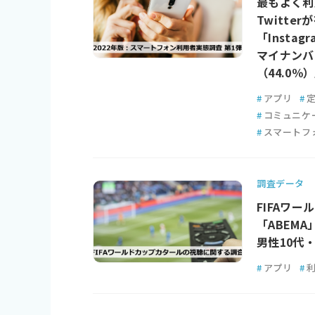
最もよく利
Twitt
「Instag
マイナンバ
（44.0％
#
アプリ
#
#
コミュニケ
#
スマートフ
調査データ
FIFAワ
「ABEMA
男性10代・
#
アプリ
#