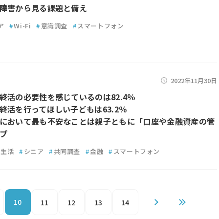
障害から見る課題と備え
ア
#
Wi-Fi
#
意識調査
#
スマートフォン
2022年11月30日
終活の必要性を感じているのは82.4％
終活を行ってほしい子どもは63.2％
において最も不安なことは親子ともに「口座や金融資産の管
プ
生活
#
シニア
#
共同調査
#
金融
#
スマートフォン
10
11
12
13
14