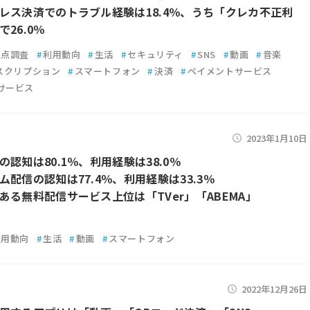
レス決済でのトラブル経験は18.4％、うち「クレカ不正利
26.0％
定点調査
#
利用動向
#
生活
#
セキュリティ
#
SNS
#
動画
#
音楽
スクリプション
#
スマートフォン
#
決済
#
ペイメントサービス
サービス
2023年1月10日
認知は80.1％、利用経験は38.0％
ム配信の認知は77.4％、利用経験は33.3％
ある無料配信サービス上位は「TVer」「ABEMA」
利用動向
#
生活
#
動画
#
スマートフォン
2022年12月26日