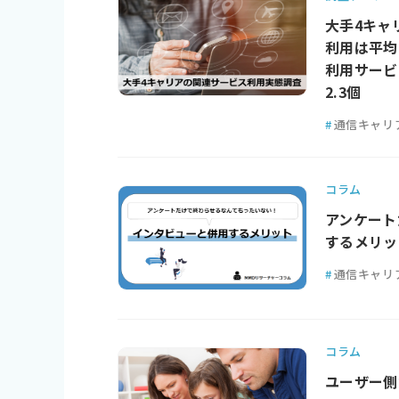
大手4キャ
利用は平均2
利用サービ
2.3個
#
通信キャリ
コラム
アンケート
するメリッ
#
通信キャリ
コラム
ユーザー側