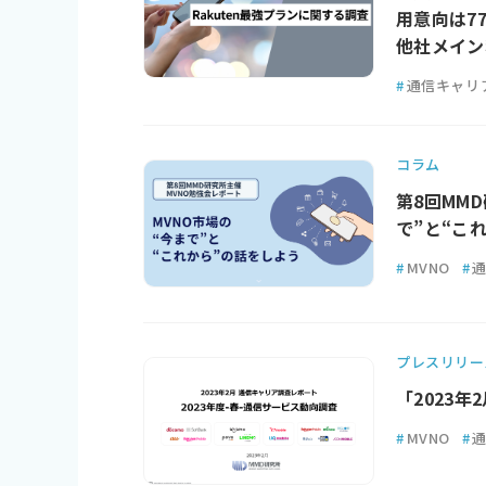
用意向は77
他社メイン
#
通信キャリ
コラム
第8回MM
で”と“こ
#
MVNO
#
プレスリリー
「2023
#
MVNO
#