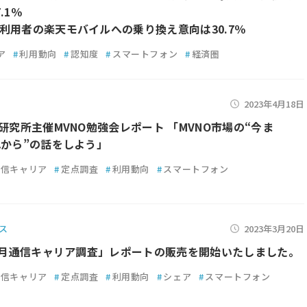
.1％
利用者の楽天モバイルへの乗り換え意向は30.7％
ア
#
利用動向
#
認知度
#
スマートフォン
#
経済圏
2023年4月18日
D研究所主催MVNO勉強会レポート 「MVNO市場の“今ま
れから”の話をしよう」
通信キャリア
#
定点調査
#
利用動向
#
スマートフォン
ス
2023年3月20日
年2月通信キャリア調査」レポートの販売を開始いたしました。
通信キャリア
#
定点調査
#
利用動向
#
シェア
#
スマートフォン