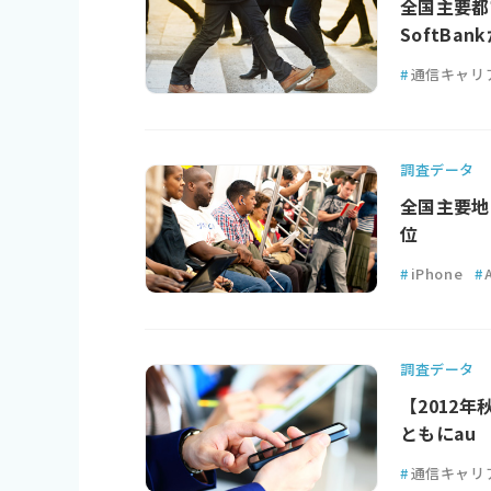
全国主要都市
SoftBan
#
通信キャリ
調査データ
全国主要地下
位
#
iPhone
#
調査データ
【2012年
ともにau
#
通信キャリ