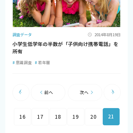
調査データ
2014年8月19日
小学生低学年の半数が「子供向け携帯電話」を
所有
#
意識調査
#
若年層
前へ
次へ
21
16
17
18
19
20