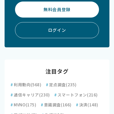
無料会員登録
ログイン
注目タグ
#
利用動向
(568)
#
定点調査
(235)
#
通信キャリア
(230)
#
スマートフォン
(216)
#
MVNO
(175)
#
意識調査
(166)
#
決済
(148)