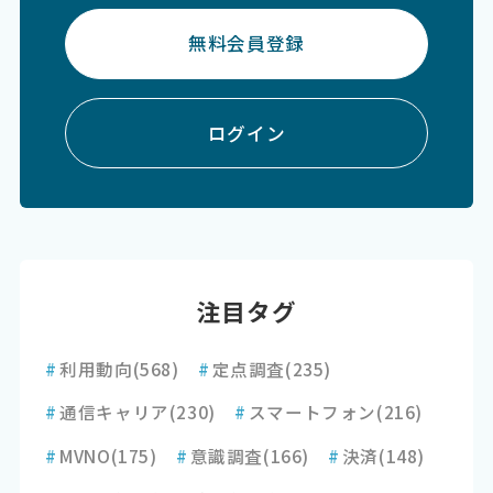
無料会員登録
ログイン
注目タグ
#
利用動向
(568)
#
定点調査
(235)
#
通信キャリア
(230)
#
スマートフォン
(216)
#
MVNO
(175)
#
意識調査
(166)
#
決済
(148)