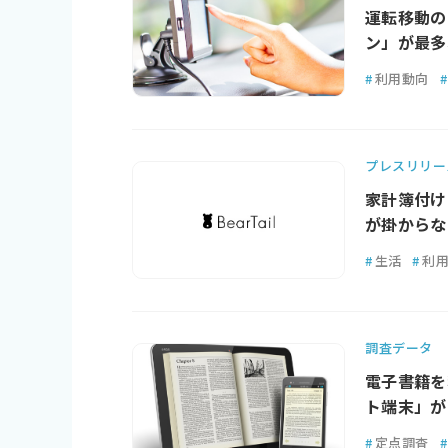
運転移動の
ン」が最多
#
利用動向
#
プレスリリー
家計簿付け
が掛からな
#
生活
#
利
調査データ
電子書籍を
ト端末」が2
#
定点調査
#