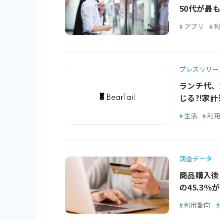
50代が最
#
アプリ
#
プレスリリー
ランチ代、
じる?!家
#
生活
#
利
調査データ
商品購入後
の45.3
#
利用動向
#