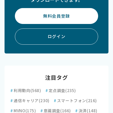
無料会員登録
ログイン
注目タグ
#
利用動向
(568)
#
定点調査
(235)
#
通信キャリア
(230)
#
スマートフォン
(216)
#
MVNO
(175)
#
意識調査
(166)
#
決済
(148)