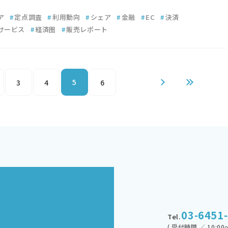
ア
#
定点調査
#
利用動向
#
シェア
#
金融
#
EC
#
決済
サービス
#
経済圏
#
販売レポート
5
3
4
6
03-6451
Tel.
( 受付時間 ／ 10:00～