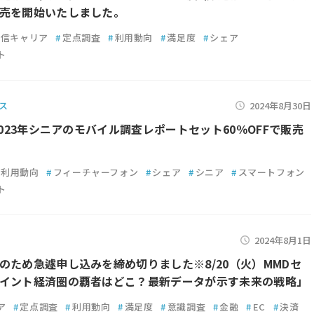
売を開始いたしました。
通信キャリア
#
定点調査
#
利用動向
#
満足度
#
シェア
ト
ス
2024年8月30日
～2023年シニアのモバイル調査レポートセット60％OFFで販売
利用動向
#
フィーチャーフォン
#
シェア
#
シニア
#
スマートフォン
ト
2024年8月1日
のため急遽申し込みを締め切りました※8/20（火）MMDセ
イント経済圏の覇者はどこ？最新データが示す未来の戦略」
ア
#
定点調査
#
利用動向
#
満足度
#
意識調査
#
金融
#
EC
#
決済