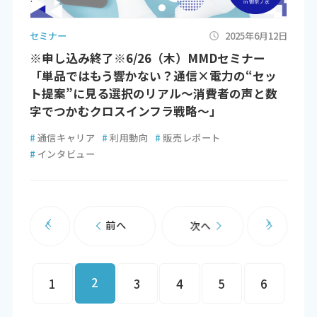
セミナー
2025年6月12日
※申し込み終了※6/26（木）MMDセミナー
「単品ではもう響かない？通信×電力の“セッ
ト提案”に見る選択のリアル～消費者の声と数
字でつかむクロスインフラ戦略～」
#
通信キャリア
#
利用動向
#
販売レポート
#
インタビュー
前へ
次へ
2
1
3
4
5
6