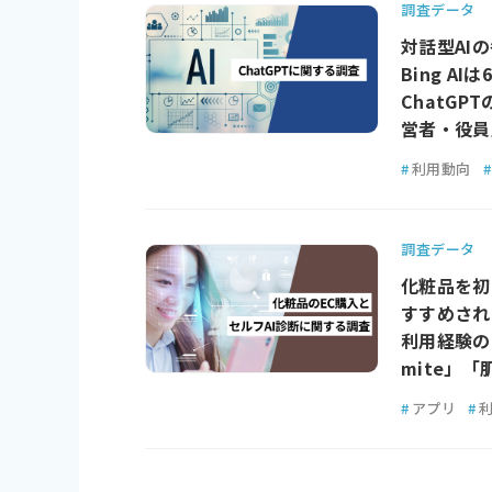
調査データ
対話型AIの
Bing AI
ChatG
営者・役員
#
利用動向
#
調査データ
化粧品を初
すすめされ
利用経験の
mite」「
#
アプリ
#