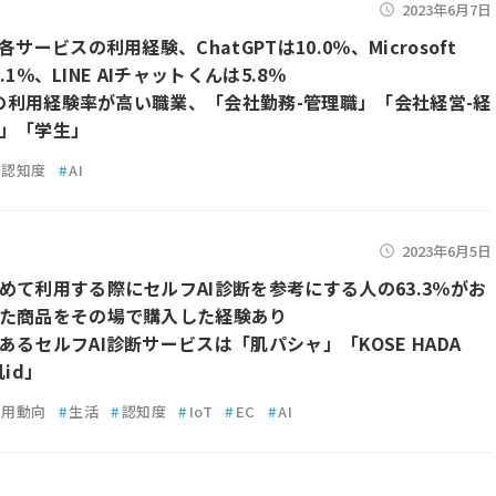
2023年6月7日
各サービスの利用経験、ChatGPTは10.0％、Microsoft
は6.1％、LINE AIチャットくんは5.8％
PTの利用経験率が高い職業、「会社勤務-管理職」「会社経営-経
」「学生」
認知度
#
AI
2023年6月5日
めて利用する際にセルフAI診断を参考にする人の63.3％がお
た商品をその場で購入した経験あり
あるセルフAI診断サービスは「肌パシャ」「KOSE HADA
肌id」
利用動向
#
生活
#
認知度
#
IoT
#
EC
#
AI