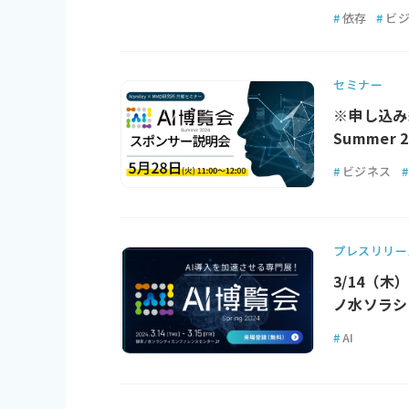
#
依存
#
ビ
セミナー
※申し込み終
Summer
#
ビジネス
#
プレスリリー
3/14（木
ノ水ソラシ
#
AI