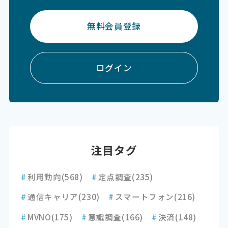
無料会員登録
ログイン
注目タグ
#
利用動向
(568)
#
定点調査
(235)
#
通信キャリア
(230)
#
スマートフォン
(216)
#
MVNO
(175)
#
意識調査
(166)
#
決済
(148)